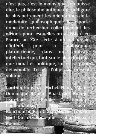
n’est pas, c’est le moins que l’on puisse
dire, le philosophe antique qui préfigure
le plus nettement les orientations de la
modernité philosophique. Il importe
donc de rechercher collectivement les
raisons pour lesquelles on a assisté en
France, au XXe siècle, à un net regain
d’intérêt pour la philosophie
platonicienne, dans un contexte
intellectuel qui, tant sur le plan doctrinal
que moral et politique, lui est a priori
défavorable. Tel est l’objet du présent
volume.
Contributions de Michel Narcy, Marie-
Dominique Richard, Anastasios Brenner,
Jean-Luc Périllié, Lambros
Couloubaritsis, Anissa Castel-
Bouchouchi, Elsa Grasso, Olivier Tinland,
Paul Ducros, Rodolphe Calin, Nicoals
Poirier.