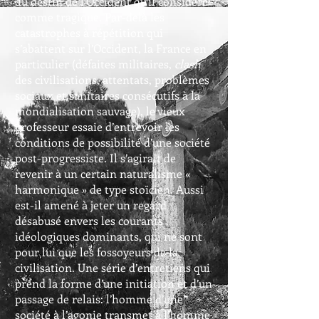
du destin de l’Occident qu’il considère
comme tragique. Par-delà les
catastrophes à répétition qui
s’abattent sur l’Occident, la France en
particulier (défaites militaires,
clash
des civilisations, attentats, problèmes
sociaux et sanitaires consécutifs à la
mondialisation sauvage), le vieux
professeur essaie d’entrevoir les
conditions de possibilité d’une société
post-progressiste. Il s’agirait de
revenir à un certain naturalisme «
harmonique » de type stoïcien. Aussi
est-il amené à jeter un regard
désabusé envers les courants
idéologiques dominants, qui ne sont
pour lui que les fossoyeurs de la
civilisation. Une série d’entretiens qui
prend la forme d’une initiation et d’un
passage de relais: l’homme d’une
société à l’agonie transmet à l’homme