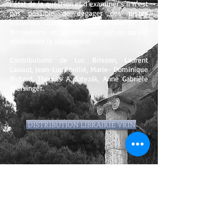
l’état de la question et d’examiner s’il n’est
pas possible de dégager des pistes
nouvelles susceptibles de faire avancer les
discussions et la réflexion sur ce qu’est
réellement le platonisme.
Contributions de Luc Brisson, Laurent
Lavaud, Jean-Luc Périllié, Marie- Dominique
Richard, Thomas A. Szlezák, Anne Gabrièle
Wersinger.
DISTRIBUTION LIBRAIRIE VRIN