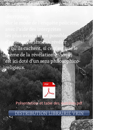
de l’esprit de
déconstruction
des
études actuelles à un esprit de
décryptage
.
Sur le mode de l’enquête policière,
avec l’aide des interprètes
les plus avisés, il est possible
d’amener les textes à révéler
ce qu’ils cachent, si ce n’est que le
thème de la révélation (
phèmè
)
est ici doté d’un sens philosophico-
religieux.
Présentation et table des matières.pdf
DISTRIBUTION LIBRAIRIE VRIN