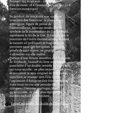
Format : 155 x 240 mm - 274 pages
Prix de vente: 28 € (version papier) - 20,99 €
(version numérique)
Se produit, de nos jours, une curieuse
inversion des fonctions : le personnage
d’Antigone, figure de proue de
l’universalisme, héroïne censée être le
symbole de la contestation de l’ordre établi,
représente la loi de la Cité. Il s’ensuit que le
maintien de l’ordre devient subversif. Dans
la mesure où politiques et magistrats se
prennent pour des Antigones, la société,
privée de tout repère, ne peut que
s’effondrer sur elle-même.
Partant d’une lecture attentive de l’
Antigone
de Sophocle, l'auteur du livre envisage la
possibilité d’un double remède au complexe
qui nous accable : ne plus intervertir les rôles
et recouvrer le sens originel de l’Universel,
signifiant
se tourner vers l’Un
. Certes,
l’aspiration d’Antigone doit être respectée,
mais nous vivons une période des plus
critiques : l’héroïne mythique, bien
qu’admirable, ne peut plus représenter le
modèle exclusif de l’Occident.
Extrait accessible sur le site de l'Harmattan