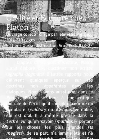
Oralité et Ecriture chez
Platon
Ouvrage collectif dirigé par Jean-Luc Périllié,
2011, 239 pages
Editions Ousia (distribution Vrin) ISBN
978-2-
87060-158-7
D’après un rapport d’Aristote, Platon
aurait élaboré des doctrines non écrites
(
agrapha dogmata
). D’autres rapports nous
délivrent quelques aperçus sur ces
doctrines non apparentes dans les
dialogues. Nous savons aussi que, dans le
Phèdre
, Platon se livre à une critique
radicale de l’écrit qu’il considère comme un
simulacre (
eidôlon
) du discours véritable,
qui est oral. Il a même précisé dans la
Lettre VII
qu’un savoir (
mathèma
) portant
sur les choses les plus grandes (
ta
megista
), de sa part, n’a jamais été et ne
sera jamais couché par écrit. Par