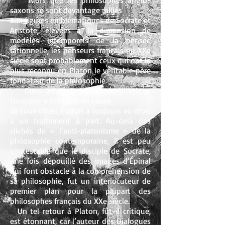
Alors que les philosophes anglo-
saxons se sont davantage ralliés
aux figures emblématiques de Socrate et
Aristote, élevées à la dimension de
modèles intemporels de la pensée
rationnelle, les penseurs français du XXe
siècle sont probablement ceux qui ont le
plus reconnu en Platon le véritable père
fondateur de la philosophie.
Dans un siècle où la métaphysique
classique a été mise en cause
de tous côtés, Platon a toujours eu droit
à un traitement à part. Au-delà des
clichés de « l’anti-platonisme » de la
philosophie contemporaine, il est peu
contestable que le disciple de Socrate,
une fois dépouillé des images d’Épinal
qui font obstacle à la compréhension de
sa philosophie, fut un interlocuteur de
premier plan pour la plupart des
philosophes français du XXe siècle.
Un tel retour à Platon, fût-il critique,
est étonnant, car l’auteur des Dialogues