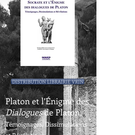
DISTRIBUTION LIBRAIRIE VRIN
Platon et l’Énigme des
Dialogues
de Platon,
Témoignages, Dissimulations