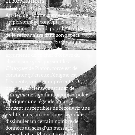
et Révélations
Éd. Ousia, Bruxelles, 2020, 424 p.
Au lieu de réduire d’emblée Socrate à
un personnage conceptuel,
il convient d’abord, pour l’historien,
de le reconnaître dans son aspect
(
eidos
) de personnage énigmatique.
En dépit du style clair et
argumenté de ce chef d’œuvre du
classicisme grec que sont les
Dialogues
de Platon, force est de
constater qu’en eux l’énigme est
fréquente, voire omniprésente. Or,
pour les Anciens, constituer de
l’
ainigma
ne signifiait pas extrapoler,
fabriquer une légende ou un
concept susceptibles de recouvrir une
réalité mais, au contraire, signifiait
dissimuler un certain nombre de
données au sein d’un message.
Cependant, si Platon tourne autour