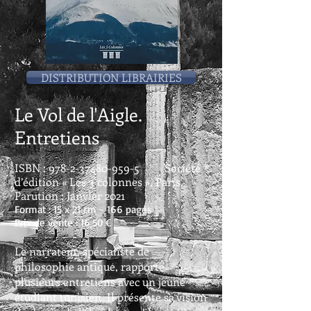
DISTRIBUTION LIBRAIRIES
Le Vol de l'Aigle.
Entretiens
ISBN :
978-2-37480-959-5
Société
d’édition « Les 3 colonnes », Paris.
Parution : Janvier 2021
Format : 15 x 21 cm - 166 pages
Prix de vente : 16,50 €
Le narrateur, spécialiste de
philosophie antique, rapporte
plusieurs entretiens avec un jeune
étudiant tunisien. Il présente sa vision