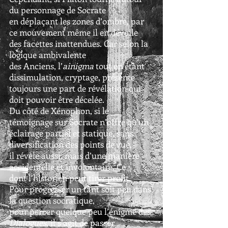
du personnage de Socrate
en déplaçant les zones d’ombre, par
ce mouvement même il en dévoile
des facettes inattendues. Car selon la
logique ambivalente
des Anciens, l’
ainigma
tout en étant
dissimulation, cryptage, présente
toujours une part de révélation qui
doit pouvoir être décelée.
Du côté de Xénophon, si le
témoignage sur Socrate n’offre qu’un
éclairage partiel et statique, sans
diversification des points de vue,
il révèle aussi, mais d’une manière
accidentelle et involontaire. Ce
dont l’historien peut tirer profit.
Pour progresser un tant soit peu dans
la question socratique,
pour percer quelque peu l’énigme des
Dialogues
, il s’agit de passer