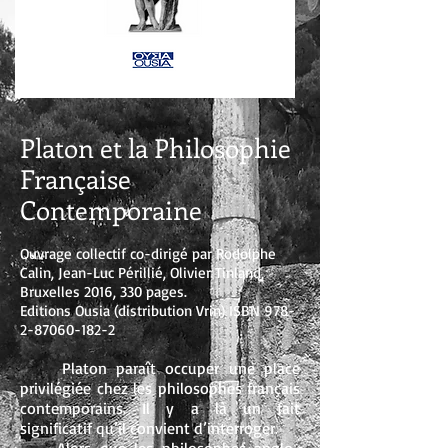
Platon et la Philosophie
Française
Contemporaine
Ouvrage collectif co-dirigé par Rodolphe
Calin, Jean-Luc Périllié, Olivier Tinland,
Bruxelles 2016, 330 pages.
Editions Ousia (distribution Vrin) ISBN
978-
2-87060-182-2
Platon paraît occuper une place
privilégiée chez les philosophes français
contemporains. Il y a là un fait
significatif qu’il convient d’interroger.