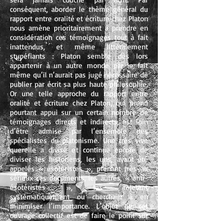
conséquent, aborder le thème général du
rapport entre oralité et écriture chez Platon
nous amène prioritairement à prendre en
considération ces témoignages tout à fait
inattendus, et même littéralement
stupéfiants : Platon semble dès lors
appartenir à un autre monde par le fait
même qu’il n’aurait pas jugé nécessaire de
publier par écrit sa plus haute philosophie.
Or une telle approche du rapport entre
oralité et écriture chez Platon, qui prend
pourtant appui sur un certain nombre de
témoignages directs et indirects, est loin
d’être admise par l’ensemble des
spécialistes du platonisme. Une très vive
querelle a divisé et continue encore de
diviser les historiens, les uns, ayant été
appelés « ésotéristes », prenant très au
sérieux ces documents, les autres, « anti-
ésotéristes », les rejetant
systématiquement ou cherchant à en
minimiser l’importance. L’objet de cet
ouvrage collectif est de faire le point sur