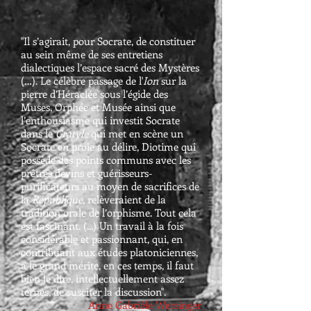
"Il s’agirait, pour Socrate, de constituer
au sein même de ses entretiens
dialectiques l’espace sacré des Mystères
(…). Le célèbre passage de l'
Ion
sur la
pierre d’Héraclée sous l’égide des
Muses, Orphée et Musée ainsi que
l’enthousiasme qui investit Socrate
dans le
Cratyle
qui met en scène un
Socrate en proie au délire, Diotime qui
possède des points communs avec les
prêtres devins et guérisseurs-
purificateurs au moyen de sacrifices de
la
République
, relèveraient de la
tradition orale de l’orphisme. Tout cela
est fascinant. (...) Un travail à la fois
considérable et passionnant, qui, en
contribuant aux études platoniciennes,
a le grand mérite, en ces temps, il faut
bien le dire, intellectuellement assez
ternes, de susciter la discussion".
Anne Gabrièle Wersinger