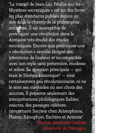
"Le travail de Jean-Luc Périllié sur les «
Mystères socratiques » est un des livres
les plus étonnants publiés depuis 50
ans dans le champ de la philosophie
ancienne. Il est susceptible de
provoquer une révolution dans le
domaine très étudié des études
socratiques. Encore que provoquer une
« révolution » semble éloigné des
intentions de l'auteur et incompatible
avec son style sans prétention, modeste
et sobre. Sa question principale — qui
était le Socrate historique? — n'est
certainement pas révolutionnaire, ni ne
le sont ses méthodes ou son choix des
sources. Il présente seulement des
interprétations philologiques fiables,
exactes, des passages célèbres
concernant Socrate chez Aristophane,
Platon, Xénophon, Eschine et Aristote".
Thomas Alexander Szelz
á
k
Université de Tübingen