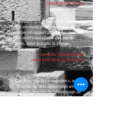
Université de Reims
"Je considère que le travail de Jean-Luc
Périllié est vaste et impressionnant, et
constitue un apport important tant sur
le plan méthodologique que sur le
contenu, pour éclairer la pensée
grecque antique".
Lambros Couloubaritsis
Université libre de Bruxelles
"Je n’ai donc pas fait « mystère », sans
jeu de mots, de mes désaccords avec
votre interprétation du personnage de
Socrate. Je reconnais cependant la
nouveauté et l’intérêt du portrait d’un
Socrate mystérique
que l’on trouverait
surtout dans les dialogues de Platon".
Louis-André Dorion
Université de Montréal